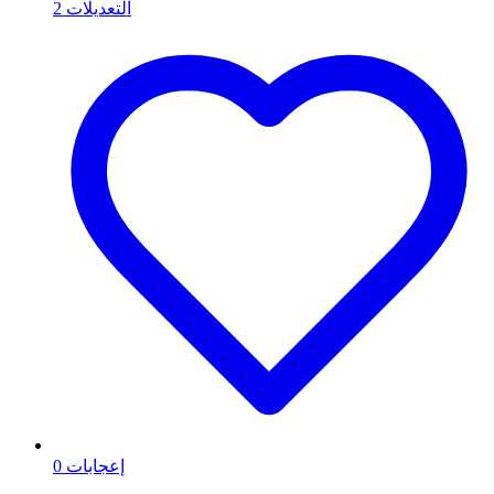
2
التعديلات
0
إعجابات