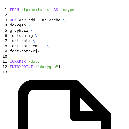
1
FROM
alpine:latest
AS
doxygen
2
3
RUN
apk add --no-cache
\
4
doxygen
\
5
graphviz
\
6
fontconfig
\
7
font-noto
\
8
font-noto-emoji
\
9
font-noto-cjk
10
11
WORKDIR
/data
12
ENTRYPOINT
[
"doxygen"
]
13