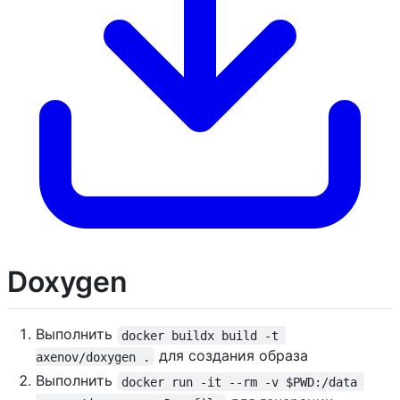
Doxygen
Выполнить
docker buildx build -t 
для создания образа
axenov/doxygen .
Выполнить
docker run -it --rm -v $PWD:/data 