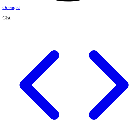
Opengist
Gist