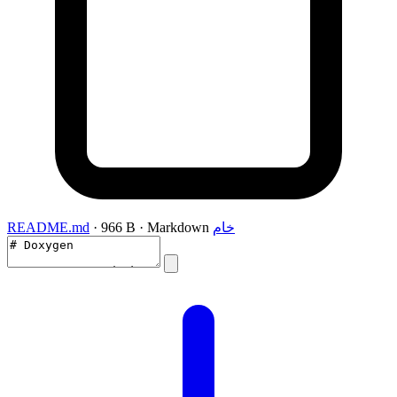
README.md
· 966 B · Markdown
خام