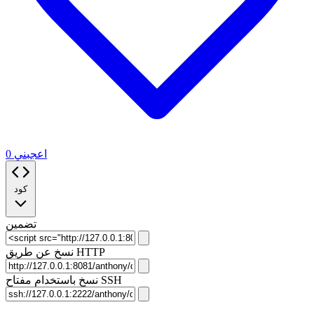
0
اعجبني
كود
تضمين
نسخ عن طريق HTTP
نسخ باستخدام مفتاح SSH