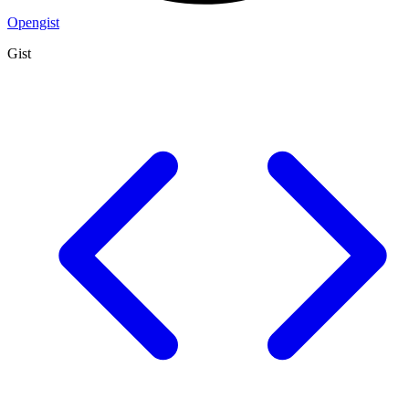
Opengist
Gist