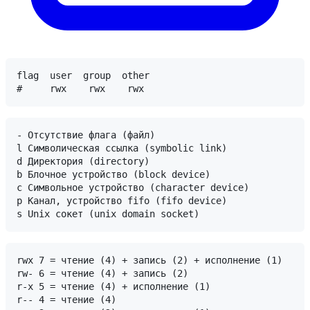
flag  user  group  other

- Отсутствие флага (файл)

l Символическая ссылка (symbolic link)

d Директория (directory)

b Блочное устройство (block device)

c Символьное устройство (character device)

p Канал, устройство fifo (fifo device)

rwx 7 = чтение (4) + запись (2) + исполнение (1)

rw- 6 = чтение (4) + запись (2)

r-x 5 = чтение (4) + исполнение (1)

r-- 4 = чтение (4)
