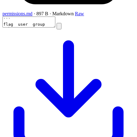
permissions.md
· 897 B · Markdown
Raw