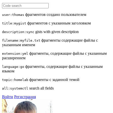
фрагментов создано пользователем
user:thomas
фрагментов с указанным заголовком
title:mygist
gists with given description
description:sync
фрагменты содержащие файлы с
filename:myfile.txt
указанным именем
фрагменты, содержащие файлы с указанным
extension:yml
расширением
фрагменты, содержащие файлы с указанным
language:go
языком
фрагменты с заданной темой
topic:homelab
search all fields
all:systemctl
Войти
Регистрация