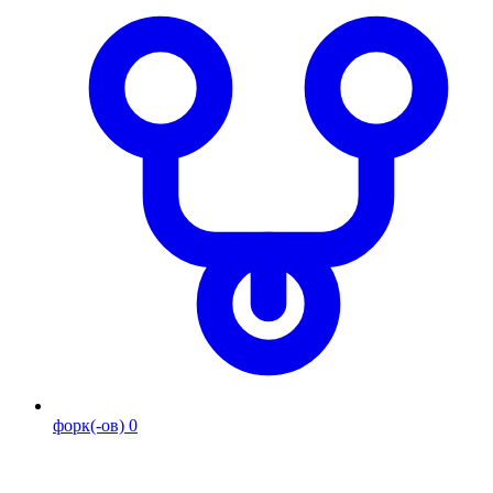
форк(-ов)
0