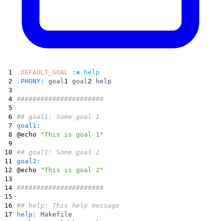
1
.DEFAULT_GOAL
:=
help
2
.PHONY
:
goal
1
goal
2
help
3
4
######################
5
6
## goal1: Some goal 1
7
goal1
:
8
@echo
"This is goal 1"
9
10
## goal1: Some goal 2
11
goal2
:
12
@echo
"This is goal 2"
13
14
######################
15
16
## help: This help message
17
help
:
Makefile