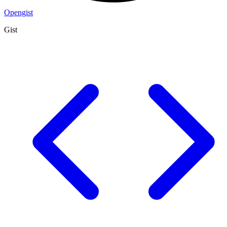
Opengist
Gist