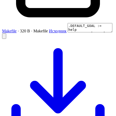
Makefile
· 320 B · Makefile
Исходник