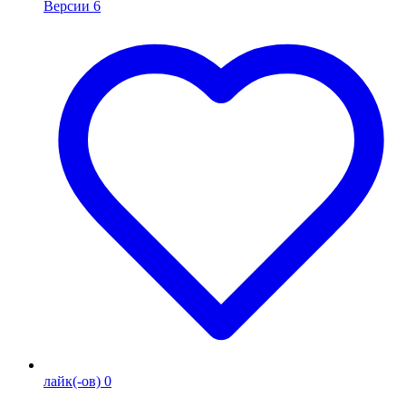
Версии
6
лайк(-ов)
0