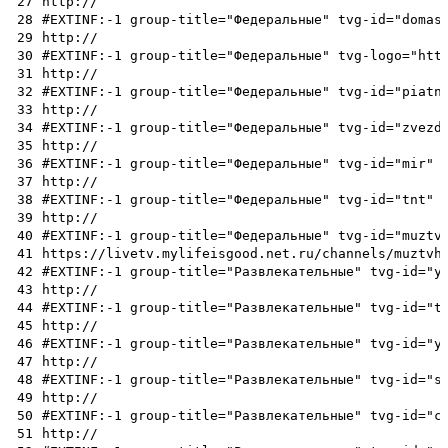
27
http://
28
#EXTINF:-1 group-title="Федеральные" tvg-id="domas
29
http://
30
#EXTINF:-1 group-title="Федеральные" tvg-logo="htt
31
http://
32
#EXTINF:-1 group-title="Федеральные" tvg-id="piatn
33
http://
34
#EXTINF:-1 group-title="Федеральные" tvg-id="zvezd
35
http://
36
#EXTINF:-1 group-title="Федеральные" tvg-id="mir" 
37
http://
38
#EXTINF:-1 group-title="Федеральные" tvg-id="tnt" 
39
http://
40
#EXTINF:-1 group-title="Федеральные" tvg-id="muztv
41
https://livetv.mylifeisgood.net.ru/channels/muztvh
42
#EXTINF:-1 group-title="Развлекательные" tvg-id="y
43
http://
44
#EXTINF:-1 group-title="Развлекательные" tvg-id="t
45
http://
46
#EXTINF:-1 group-title="Развлекательные" tvg-id="y
47
http://
48
#EXTINF:-1 group-title="Развлекательные" tvg-id="s
49
http://
50
#EXTINF:-1 group-title="Развлекательные" tvg-id="c
51
http://