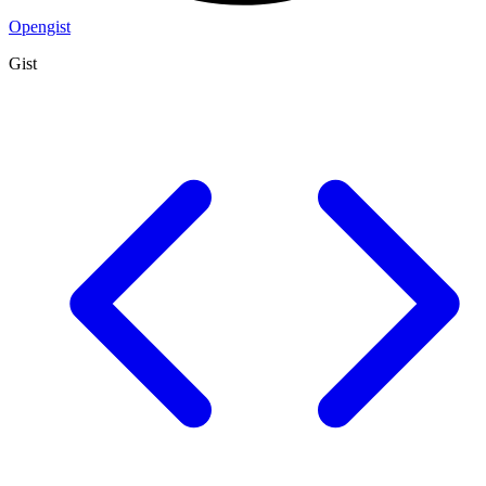
Opengist
Gist