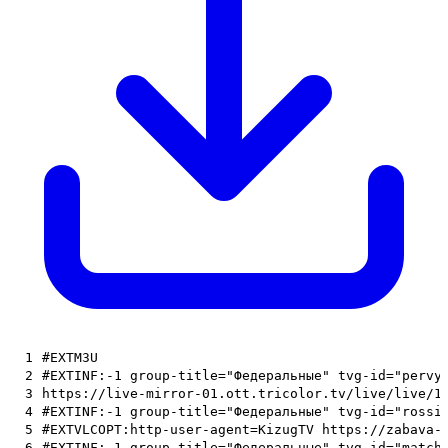
1
#EXTM3U
2
#EXTINF:-1 group-title="Федеральные" tvg-id="pervy
3
https://live-mirror-01.ott.tricolor.tv/live/live/1
4
#EXTINF:-1 group-title="Федеральные" tvg-id="rossi
5
#EXTVLCOPT:http-user-agent=KizugTV https://zabava-
6
#EXTINF:-1 group-title="Федеральные" tvg-id="match