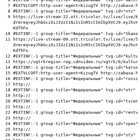
7
#EXTVLCOPT:http-user-agent=KizugTV http://zabava-h
8
#EXTINF:-1 group-title="Федеральные" tvg-id="ntv" 
9
https://live-stream-22.ott.tricolor.tv/live/live/N
drmreq=eyJhbGciOiJIUzI1NiIsInR5cCI6IkpXVCJ9.eyJhcH
KdThFo
10
#EXTINF:-1 group-title="Федеральные" tvg-id="5kana
11
https://live-stream-09.ott.tricolor.tv/live/live/5
drmreq=eyJhbGciOiJIUzI1NiIsInR5cCI6IkpXVCJ9.eyJhcH
KdThFo
12
#EXTINF:-1 group-title="Федеральные" tvg-id="kultu
13
https://vgtrkregion-reg.cdnvideo.ru/vgtrk/0/kultur
14
#EXTINF:-1 group-title="Федеральные" tvg-id="karus
15
#EXTVLCOPT:http-user-agent=KizugTV http://zabava-h
16
#EXTINF:-1 group-title="Федеральные" tvg-id="rossi
17
http://
18
#EXTINF:-1 group-title="Федеральные" tvg-id="otr" 
19
http://
20
#EXTINF:-1 group-title="Федеральные" tvg-id="tvcen
21
http://
22
#EXTINF:-1 group-title="Федеральные" tvg-id="rentv
23
http://
24
#EXTINF:-1 group-title="Федеральные" tvg-id="spas"
25
http://
26
#EXTINF:-1 group-title="Федеральные" tvg-id="sts" 