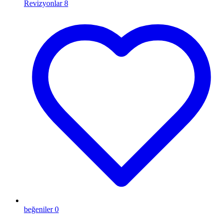
Revizyonlar
8
beğeniler
0