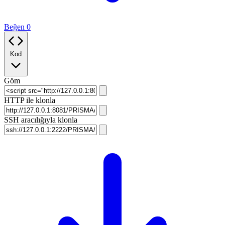
Beğen
0
Kod
Göm
HTTP ile klonla
SSH aracılığıyla klonla