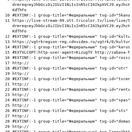
drmreq=eyJhbGciOiJIUzI1NiIsInR5cCI6IkpXVCJ9.eyJhcH
KdThFo
10
#EXTINF:-1 group-title="Федеральные" tvg-id="5kana
11
https://live-stream-09.ott.tricolor.tv/live/live/5
drmreq=eyJhbGciOiJIUzI1NiIsInR5cCI6IkpXVCJ9.eyJhcH
KdThFo
12
#EXTINF:-1 group-title="Федеральные" tvg-id="kultu
13
https://vgtrkregion-reg.cdnvideo.ru/vgtrk/0/kultur
14
#EXTINF:-1 group-title="Федеральные" tvg-id="karus
15
#EXTVLCOPT:http-user-agent=KizugTV http://zabava-h
16
#EXTINF:-1 group-title="Федеральные" tvg-id="rossi
17
http://
18
#EXTINF:-1 group-title="Федеральные" tvg-id="otr" 
19
http://
20
#EXTINF:-1 group-title="Федеральные" tvg-id="tvcen
21
http://
22
#EXTINF:-1 group-title="Федеральные" tvg-id="rentv
23
http://
24
#EXTINF:-1 group-title="Федеральные" tvg-id="spas"
25
http://
26
#EXTINF:-1 group-title="Федеральные" tvg-id="sts" 
27
http://
28
#EXTINF:-1 group-title="Федеральные" tvg-id="domas
29
http://
30
#EXTINF:-1 group-title="Федеральные" tvg-logo="htt