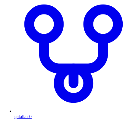
çatallar
0