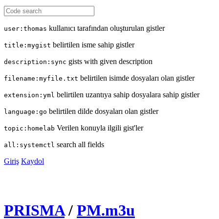
kullanıcı tarafından oluşturulan gistler
user:thomas
belirtilen isme sahip gistler
title:mygist
gists with given description
description:sync
belirtilen isimde dosyaları olan gistler
filename:myfile.txt
belirtilen uzantıya sahip dosyalara sahip gistler
extension:yml
belirtilen dilde dosyaları olan gistler
language:go
Verilen konuyla ilgili gist'ler
topic:homelab
search all fields
all:systemctl
Giriş
Kaydol
PRISMA
/
PM.m3u