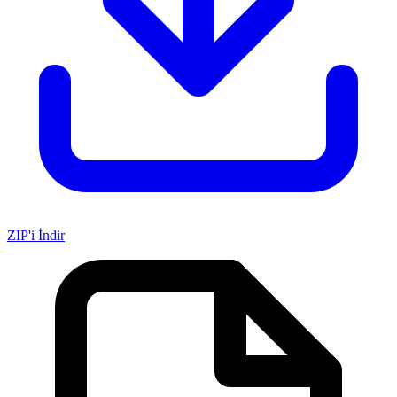
ZIP'i İndir