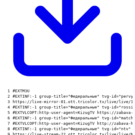
1
#EXTM3U
2
#EXTINF:-1 group-title="Федеральные" tvg-id="pervy
3
https://live-mirror-01.ott.tricolor.tv/live/live/1
4
#EXTINF:-1 group-title="Федеральные" tvg-id="rossi
5
#EXTVLCOPT:http-user-agent=KizugTV https://zabava-
6
#EXTINF:-1 group-title="Федеральные" tvg-id="match
7
#EXTVLCOPT:http-user-agent=KizugTV http://zabava-h
8
#EXTINF:-1 group-title="Федеральные" tvg-id="ntv" 
9
https://live-stream-22.ott.tricolor.tv/live/live/N