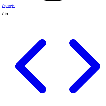
Opengist
Gist