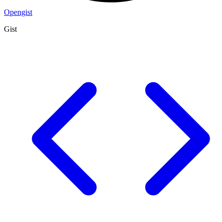
Opengist
Gist