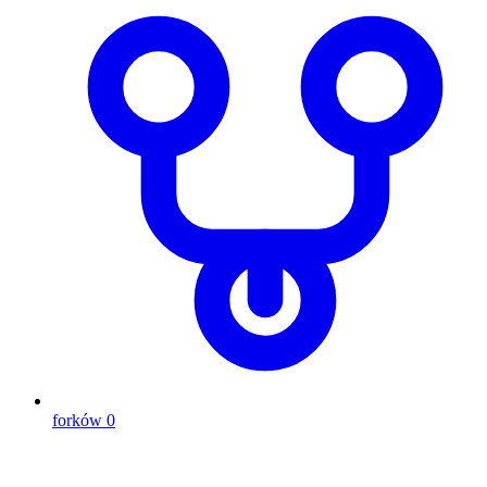
forków
0