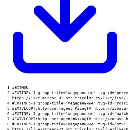
1
#EXTM3U
2
#EXTINF:-1 group-title="Федеральные" tvg-id="pervy
3
https://live-mirror-01.ott.tricolor.tv/live/live/1
4
#EXTINF:-1 group-title="Федеральные" tvg-id="rossi
5
#EXTVLCOPT:http-user-agent=KizugTV https://zabava-
6
#EXTINF:-1 group-title="Федеральные" tvg-id="match
7
#EXTVLCOPT:http-user-agent=KizugTV http://zabava-h
8
#EXTINF:-1 group-title="Федеральные" tvg-id="ntv" 
9
https://live-stream-22.ott.tricolor.tv/live/live/N