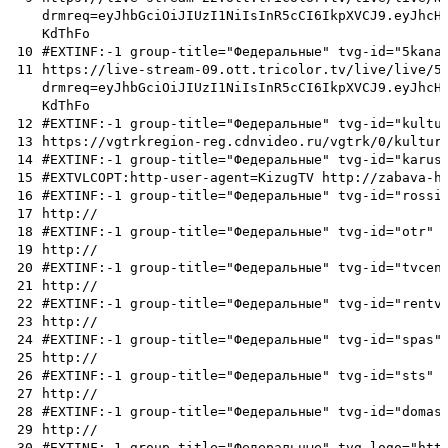
drmreq=eyJhbGciOiJIUzI1NiIsInR5cCI6IkpXVCJ9.eyJhcH
KdThFo
10
#EXTINF:-1 group-title="Федеральные" tvg-id="5kana
11
https://live-stream-09.ott.tricolor.tv/live/live/5
drmreq=eyJhbGciOiJIUzI1NiIsInR5cCI6IkpXVCJ9.eyJhcH
KdThFo
12
#EXTINF:-1 group-title="Федеральные" tvg-id="kultu
13
https://vgtrkregion-reg.cdnvideo.ru/vgtrk/0/kultur
14
#EXTINF:-1 group-title="Федеральные" tvg-id="karus
15
#EXTVLCOPT:http-user-agent=KizugTV http://zabava-h
16
#EXTINF:-1 group-title="Федеральные" tvg-id="rossi
17
http://
18
#EXTINF:-1 group-title="Федеральные" tvg-id="otr" 
19
http://
20
#EXTINF:-1 group-title="Федеральные" tvg-id="tvcen
21
http://
22
#EXTINF:-1 group-title="Федеральные" tvg-id="rentv
23
http://
24
#EXTINF:-1 group-title="Федеральные" tvg-id="spas"
25
http://
26
#EXTINF:-1 group-title="Федеральные" tvg-id="sts" 
27
http://
28
#EXTINF:-1 group-title="Федеральные" tvg-id="domas
29
http://
30
#EXTINF:-1 group-title="Федеральные" tvg-logo="htt