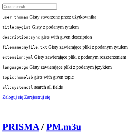
Gisty stworzone przez użytkownika
user:thomas
Gisty z podanym tytułem
title:mygist
gists with given description
description:sync
Gisty zawierające pliki z podanym tytułem
filename:myfile.txt
Gisty zawierające pliki z podanym rozszerzeniem
extension:yml
Gisty zawierające pliki z podanym językiem
language:go
gists with given topic
topic:homelab
search all fields
all:systemctl
Zaloguj się
Zarejestruj się
PRISMA
/
PM.m3u