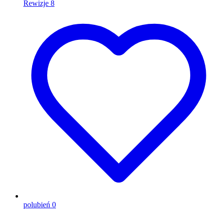
Rewizje
8
polubień
0