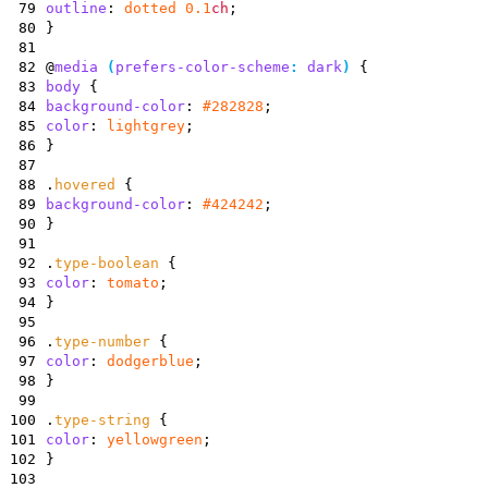
79
outline
:
dotted
0.1
ch
;
80
}
81
82
@
media
(
prefers-color-scheme
:
dark
)
{
83
body
{
84
background-color
:
#282828
;
85
color
:
lightgrey
;
86
}
87
88
.
hovered
{
89
background-color
:
#424242
;
90
}
91
92
.
type-boolean
{
93
color
:
tomato
;
94
}
95
96
.
type-number
{
97
color
:
dodgerblue
;
98
}
99
100
.
type-string
{
101
color
:
yellowgreen
;
102
}
103