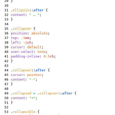
29
}
30
31
.
ellipsis
::
after
{
32
content
:
" … "
;
33
}
34
35
.
collapser
{
36
position
:
absolute
;
37
top
:
.1
em
;
38
left
:
-2
ch
;
39
cursor
:
default
;
40
user-select
:
none
;
41
padding-inline
:
0.5
ch
;
42
}
43
44
.
collapser
::
after
{
45
cursor
:
pointer
;
46
content
:
"-"
;
47
}
48
49
.
collapsed
>
.
collapser
::
after
{
50
content
:
"+"
;
51
}
52
53
.
collapsible
{