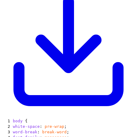
1
body
{
2
white-space
:
pre-wrap
;
3
word-break
:
break-word
;