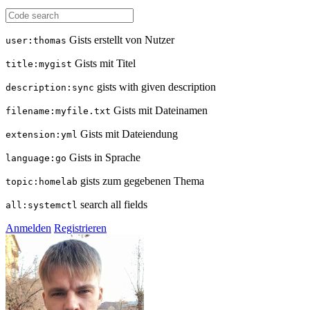
Gists erstellt von Nutzer
user:thomas
Gists mit Titel
title:mygist
gists with given description
description:sync
Gists mit Dateinamen
filename:myfile.txt
Gists mit Dateiendung
extension:yml
Gists in Sprache
language:go
gists zum gegebenen Thema
topic:homelab
search all fields
all:systemctl
Anmelden
Registrieren