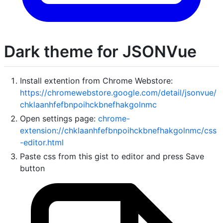
Dark theme for JSONVue
Install extention from Chrome Webstore:
https://chromewebstore.google.com/detail/jsonvue/
chklaanhfefbnpoihckbnefhakgolnmc
Open settings page:
chrome-
extension://chklaanhfefbnpoihckbnefhakgolnmc/css
-editor.html
Paste css from this gist to editor and press Save
button