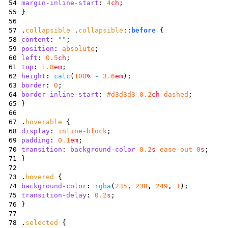
54
margin-inline-start
:
4
ch
;
55
}
56
57
.
collapsible
.
collapsible
::
before
{
58
content
:
""
;
59
position
:
absolute
;
60
left
:
0.5
ch
;
61
top
:
1.8
em
;
62
height
:
calc
(
100
%
-
3.6
em
)
;
63
border
:
0
;
64
border-inline-start
:
#d3d3d3
0.2
ch
dashed
;
65
}
66
67
.
hoverable
{
68
display
:
inline-block
;
69
padding
:
0.1
em
;
70
transition
:
background-color
0.2
s
ease-out
0
s
;
71
}
72
73
.
hovered
{
74
background-color
:
rgba
(
235
,
238
,
249
,
1
)
;
75
transition-delay
:
0.2
s
;
76
}
77
78
.
selected
{