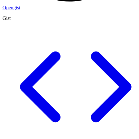
Opengist
Gist