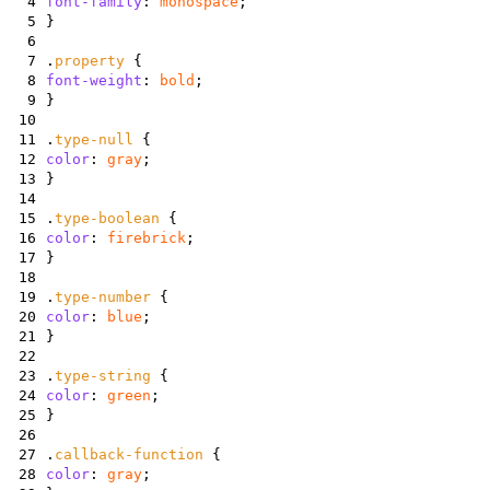
4
font-family
:
monospace
;
5
}
6
7
.
property
{
8
font-weight
:
bold
;
9
}
10
11
.
type-null
{
12
color
:
gray
;
13
}
14
15
.
type-boolean
{
16
color
:
firebrick
;
17
}
18
19
.
type-number
{
20
color
:
blue
;
21
}
22
23
.
type-string
{
24
color
:
green
;
25
}
26
27
.
callback-function
{
28
color
:
gray
;